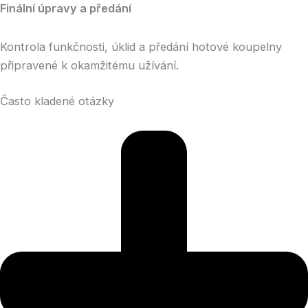
Finální úpravy a předání
Kontrola funkčnosti, úklid a předání hotové koupelny
připravené k okamžitému užívání.
Často kladené otázky