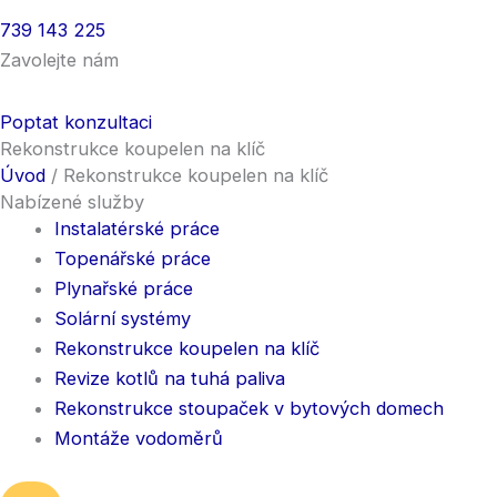
739 143 225
Zavolejte nám
Poptat konzultaci
R
e
k
o
n
s
t
r
u
k
c
e
k
o
u
p
e
l
e
n
n
a
k
l
í
č
Úvod
/
Rekonstrukce koupelen na klíč
Nabízené služby
Instalatérské práce
Topenářské práce
Plynařské práce
Solární systémy
Rekonstrukce koupelen na klíč
Revize kotlů na tuhá paliva
Rekonstrukce stoupaček v bytových domech
Montáže vodoměrů