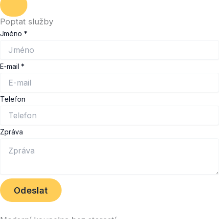
Hamburger
Toggle
Poptat služby
Menu
Jméno
*
E-mail
*
Jméno
Telefon
E-
mail
Zpráva
Zpráva
Odeslat